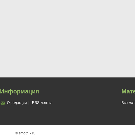
Информация
Мат
О редакции
RSS-ленты
Все ма
© smotnik.ru