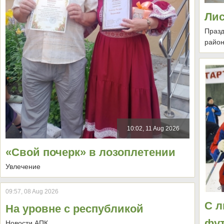
Лис
Празд
район
10:02, 11 Aug 2026
«Свой почерк» в лозоплетении
Увлечение
09:57, 08 Aug 2026
С л
На уровне с республикой
фут
Новости АПК