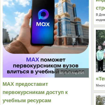
стр
В Дом
индив
10:19, 07 Aug 2026
«Те
MAX предоставит
Много
первокурсникам доступ к
учебным ресурсам