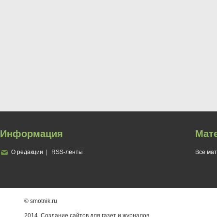
Информация
Мат
О редакции
RSS-ленты
Все ма
© smotnik.ru
2014. Создание сайтов для газет и журналов