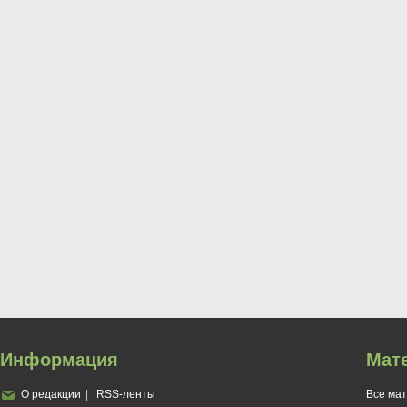
Информация
Мат
О редакции
RSS-ленты
Все ма