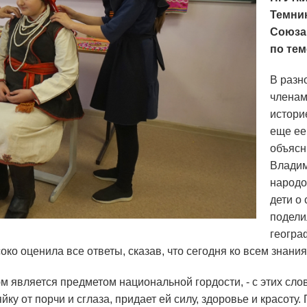
Темни
Союза 
по те
В разн
членам
истори
еще ее
объясн
Владим
народо
дети о
подели
геогра
соко оценила все ответы, сказав, что сегодня ко всем знани
является предметом национальной гордости, - с этих слов
яйку от порчи и сглаза, придает ей силу, здоровье и красот