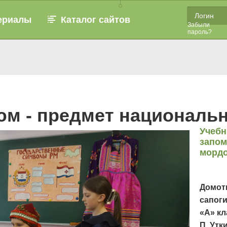
ериалы
Каталог сайтов
Забыли
пароль?
м - предмет национальн
Учебн
запом
мордо
Домотк
сапоги
«А» кл
П. Утк