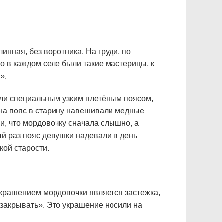
инная, без воротника. На груди, по
о в каждом селе были такие мастерицы, к
».
али специальным узким плетёным поясом,
 на пояс в старину навешивали медные
ли, что мордовочку сначала слышно, а
ый раз пояс девушки надевали в день
кой старости.
украшением мордовочки является застежка,
«закрывать». Это украшение носили на