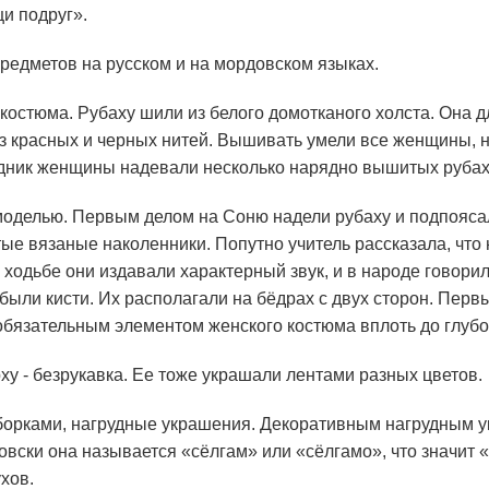
и подруг».
предметов на русском и на мордовском языках.
 костюма. Рубаху шили из белого домотканого холста. Она дл
з красных и черных нитей. Вышивать умели все женщины, н
дник женщины надевали несколько нарядно вышитых рубах
моделью. Первым делом на Соню надели рубаху и подпояс
ые вязаные наколенники. Попутно учитель рассказала, что
 ходьбе они издавали характерный звук, и в народе говори
были кисти. Их располагали на бёдрах с двух сторон. Перв
обязательным элементом женского костюма вплоть до глубо
ху - безрукавка. Ее тоже украшали лентами разных цветов.
сборками, нагрудные украшения. Декоративным нагрудным 
овски она называется «сёлгам» или «сёлгамо», что значит 
хов.