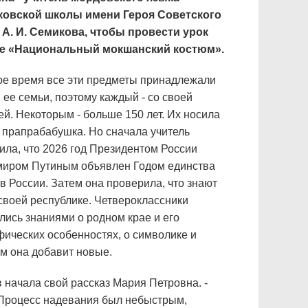
ковской школы имени Героя Советского
А. И. Семикова, чтобы провести урок
ме «Национальный мокшанский костюм».
ое время все эти предметы принадлежали
 ее семьи, поэтому каждый - со своей
ей. Некоторым - больше 150 лет. Их носила
 прапрабабушка. Но сначала учитель
ила, что 2026 год Президентом России
иром Путиным объявлен Годом единства
в России. Затем она проверила, что знают
 своей республике. Четвероклассники
лись знаниями о родном крае и его
фических особенностях, о символике и
ям она добавит новые.
 начала свой рассказ Мария Петровна. -
у. Процесс надевания был небыстрым,