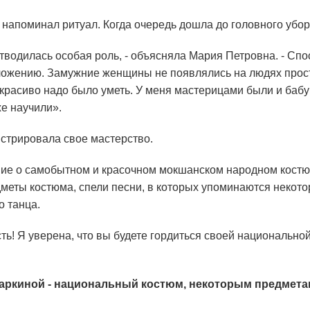
апоминал ритуал. Когда очередь дошла до головного убора
водилась особая роль, - объясняла Мария Петровна. - Спо
оложению. Замужние женщины не появлялись на людях прос
 красиво надо было уметь. У меня мастерицами были и бабу
же научили».
стрировала свое мастерство.
ние о самобытном и красочном мокшанском народном костюм
меты костюма, спели песни, в которых упоминаются некото
 танца.
ть! Я уверена, что вы будете гордиться своей национальной 
азаркиной - национальный костюм, некоторым предметам