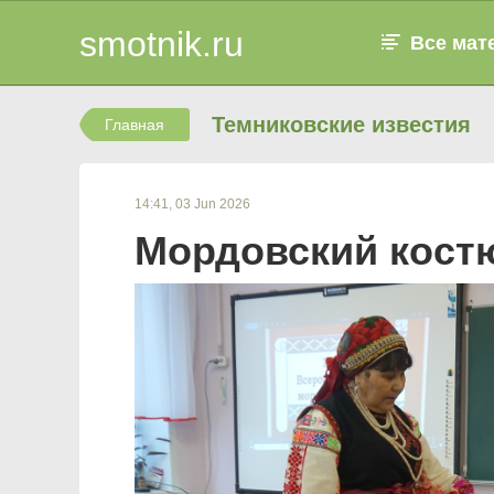
smotnik.ru
Все мат
Темниковские известия
Главная
14:41, 03 Jun 2026
Мордовский костю