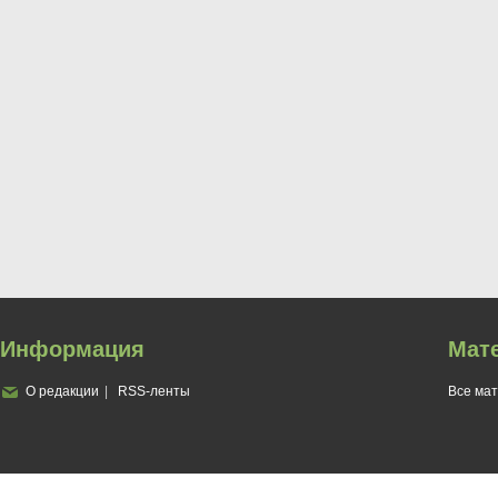
Информация
Мат
О редакции
RSS-ленты
Все ма