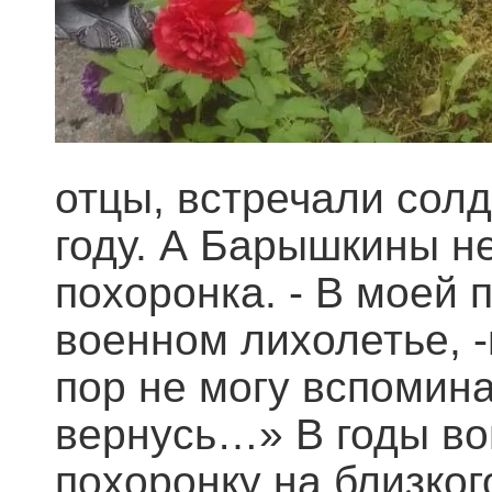
отцы, встречали сол
году. А Барышкины н
похоронка. - В моей
военном лихолетье, -
пор не могу вспомина
вернусь…» В годы во
похоронку на близког