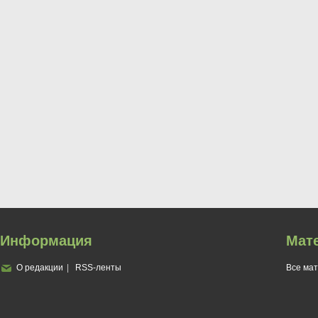
Информация
Мат
О редакции
RSS-ленты
Все ма