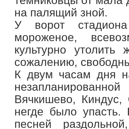
темниковцы от мала д
на палящий зной.
У ворот стадиона
мороженое, всево
культурно утолить 
сожалению, свободны
К двум часам дня н
незапланированно
Вячкишево, Киндус,
негде было упасть.
песней раздольной