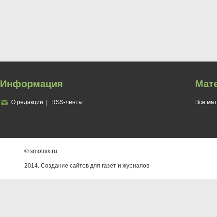
Информация
Мат
О редакции
RSS-ленты
Все ма
© smotnik.ru
2014. Создание сайтов для газет и журналов