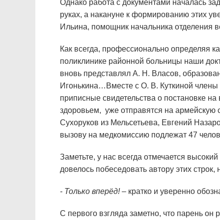
Однако работа с документами началась зад
руках, а накануне к формированию этих ув
Ильина, помощник начальника отделения во
Как всегда, профессионально определяя ка
поликлинике районной больницы наши докт
вновь представлял А. Н. Власов, образован
Игонькина…Вместе с О. В. Куткиной члены
приписные свидетельства о постановке на 
здоровьем, уже отправятся на армейскую 
Сухоруков из Мельсетьева, Евгений Назаро
вызову на медкомиссию подлежат 47 челов
Заметьте, у нас всегда отмечается высокий
довелось побеседовать автору этих строк,
- Только вперёд!
– кратко и уверенно обоз
С первого взгляда заметно, что парень он