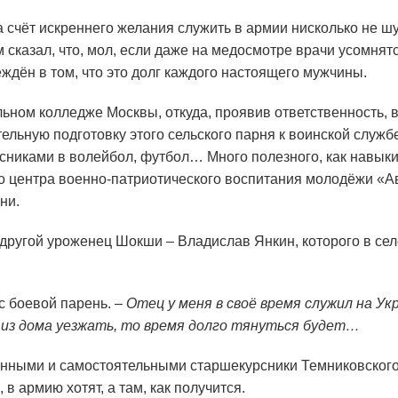
а счёт искреннего желания служить в армии нисколько не шу
м сказал, что, мол, если даже на медосмотре врачи усомнятс
ждён в том, что это долг каждого настоящего мужчины.
ьном колледже Москвы, откуда, проявив ответственность, 
ельную подготовку этого сельского парня к воинской служб
урсниками в волейбол, футбол… Много полезного, как навы
о центра военно-патриотического воспитания молодёжи «А
ни.
 другой уроженец Шокши – Владислав Янкин, которого в се
с боевой парень. –
Отец у меня в своё время служил на У
й из дома уезжать, то время долго тянуться будет…
енными и самостоятельными старшекурсники Темниковского
в армию хотят, а там, как получится.