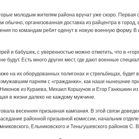
торые молодым жителям района вручат уже скоро. Первая 
ак обычно, организованная доставка из райцентра в город,
ия по командам ребят оденут в новую военную форму. В ней
рей и бабушек, с уверенностью можно отметить, что в «гор
е будут. Есть много других мест, где дают военные специал
кже на их оборудованных полигонах и стрельбищах, будет 
возмужавшим парням с «гражданки», как наши нынешние пр
 Никонов из Кураева, Михаил Коршунов и Егор Ганюшкин и
щая в жизни далеко не каждому мужчине.
ртовала весенняя призывная кампания. В этой связи довед
заседание районной призывной комиссии, начальник отделе
никовского, Ельниковского и Теньгушевского районов С. В