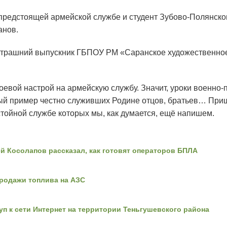
 предстоящей армейской службе и студент Зубово-Полянск
анов.
автрашний выпускник ГБПОУ РМ «Саранское художественно
боевой настрой на армейскую службу. Значит, уроки военно
ный пример честно служивших Родине отцов, братьев… При
тойной службе которых мы, как думается, ещё напишем.
й Косолапов рассказал, как готовят операторов БПЛА
родажи топлива на АЗС
п к сети Интернет на территории Теньгушевского района