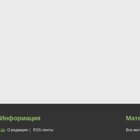
Информация
Мат
О редакции
RSS-ленты
Все ма