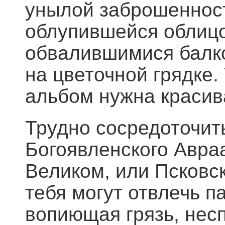
унылой заброшенности
облупившейся облицо
обвалившимися балко
на цветочной грядке.
альбом нужна красива
Трудно сосредоточить
Богоявленского Авра
Великом, или Псковск
тебя могут отвлечь п
вопиющая грязь, нес