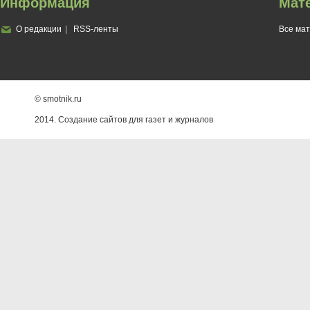
Информация
Мат
О редакции
RSS-ленты
Все ма
© smotnik.ru
2014. Создание сайтов для газет и журналов