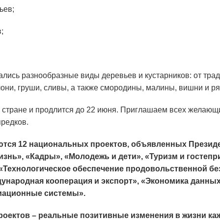
ьев;
;
.
ались разнообразные виды деревьев и кустарников: от тра
они, груши, сливы, а также смородины, малины, вишни и р
 стране и продлится до 22 июня. Приглашаем всех желающи
предков.
тся 12 национальных проектов, объявленных Президе
изнь», «Кадры», «Молодежь и дети», «Туризм и гостеп
 «Технологическое обеспечение продовольственной бе
дународная кооперация и экспорт», «Экономика данн
иационные системы».
роектов – реальные позитивные изменения в жизни ка