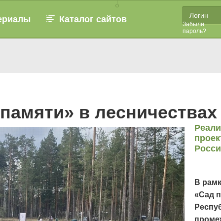
ериалы
Каталог сайтов
Забыли
пароль?
 памяти» в лесничества
Реали
проек
Росс
В рам
«Сад п
Респу
проме