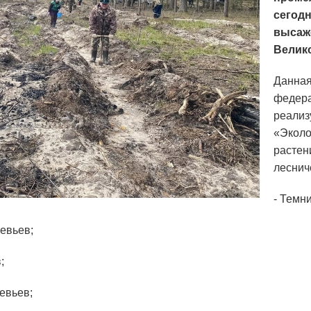
сегод
высаже
Велик
Данная
федера
реализ
«Эколо
растен
леснич
- Темн
ревьев;
;
евьев;