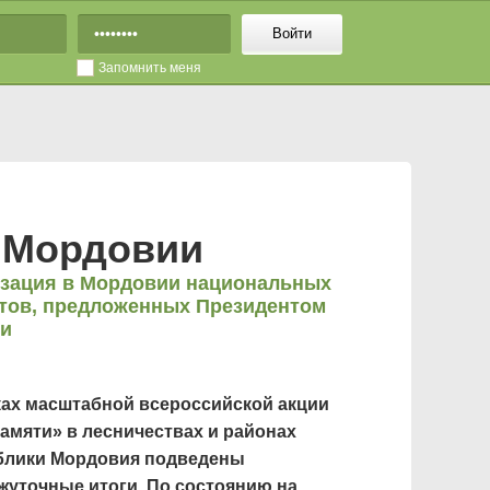
Войти
Запомнить меня
х Мордовии
зация в Мордовии национальных
тов, предложенных Президентом
ии
ках масштабной всероссийской акции
амяти» в лесничествах и районах
блики Мордовия подведены
жуточные итоги. По состоянию на