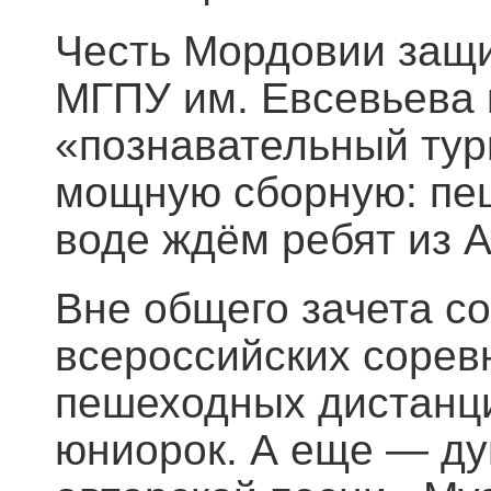
Честь Мордовии защи
МГПУ им. Евсевьева 
«познавательный тур
мощную сборную: пеш
воде ждём ребят из А
Вне общего зачета с
всероссийских сорев
пешеходных дистанци
юниорок. А еще — д