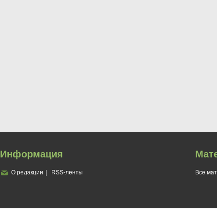
Информация
Мат
О редакции
RSS-ленты
Все ма