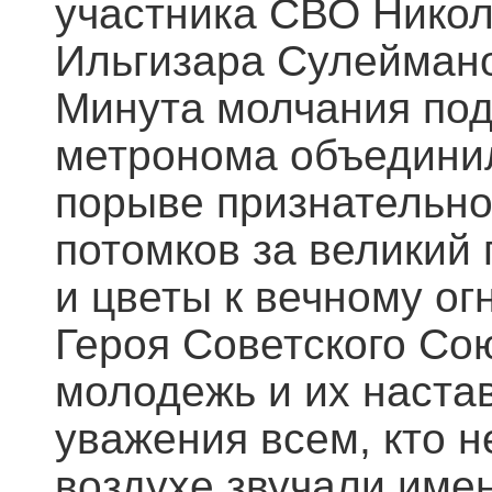
участника СВО Нико
Ильгизара Сулейман
Минута молчания под
метронома объединил
порыве признательнос
потомков за великий
и цветы к вечному о
Героя Советского Со
молодежь и их настав
уважения всем, кто н
воздухе звучали имен