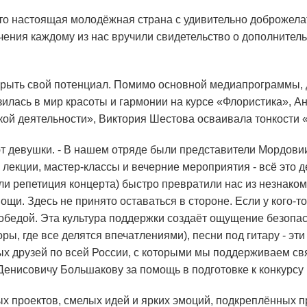
это настоящая молодёжная страна с удивительно доброжела
учения каждому из нас вручили свидетельство о дополнитель
рыть свой потенциал. Помимо основной медиапрограммы,
илась в мир красоты и гармонии на курсе «Флористика», 
кой деятельности», Виктория Шестова осваивала тонкости 
 девушки. - В нашем отряде были представители Мордовии,
 лекции, мастер-классы и вечерние мероприятия - всё это 
или репетиция концерта) быстро превратили нас из незнако
и. Здесь не принято оставаться в стороне. Если у кого-то
обедой. Эта культура поддержки создаёт ощущение безопас
ры, где все делятся впечатлениями), песни под гитару - 
ых друзей по всей России, с которыми мы поддерживаем св
енисовичу Большакову за помощь в подготовке к конкурсу 
ых проектов, смелых идей и ярких эмоций, подкреплённых