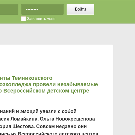
Войти
Запомнить меня
нты Темниковского
озколледжа провели незабываемые
о Всероссийском детском центре
наний и эмоций увезли с собой
асия Ломайкина, Ольга Новокрещенова
ория Шестова. Совсем недавно они
ись из Всероссийского детского центра