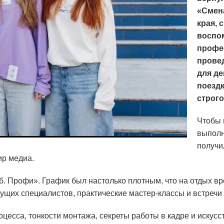
«Смена
края, 
воспо
профе
провед
для д
поездк
строго
Чтобы 
выполн
получи
ир медиа.
 Профи». График был настолько плотным, что на отдых вре
ущих специалистов, практические мастер-классы и встречи 
цесса, тонкости монтажа, секреты работы в кадре и искусс