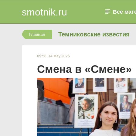
smotnik.ru
Все мат
Темниковские известия
Главная
09:58, 14 May 2026
Смена в «Смене»