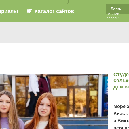
ериалы
Каталог сайтов
Забыли
пароль?
Студе
сельх
дни в
Море з
Анаст
и Викт
вернул