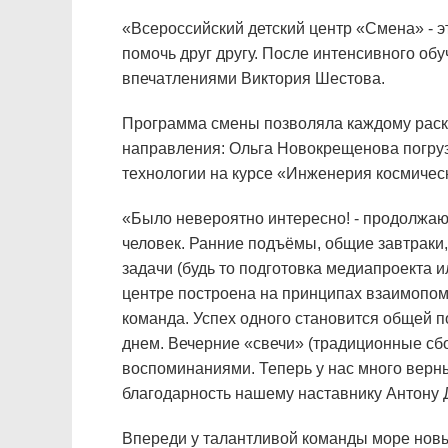
«Всероссийский детский центр «Смена» - 
помочь друг другу. После интенсивного об
впечатлениями Виктория Шестова.
Программа смены позволяла каждому раск
направления: Ольга Новокрещенова погруз
технологии на курсе «Инженерия космичес
«Было невероятно интересно! - продолжают
человек. Ранние подъёмы, общие завтраки,
задачи (будь то подготовка медиапроекта 
центре построена на принципах взаимопомощ
команда. Успех одного становится общей п
днем. Вечерние «свечи» (традиционные сбо
воспоминаниями. Теперь у нас много верн
благодарность нашему наставнику Антону Д
Впереди у талантливой команды море нов