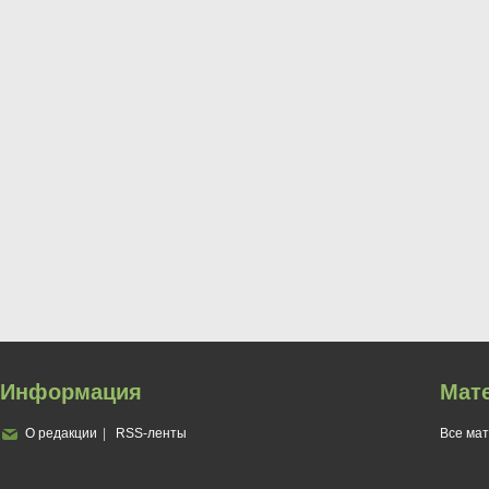
Информация
Мат
О редакции
RSS-ленты
Все ма