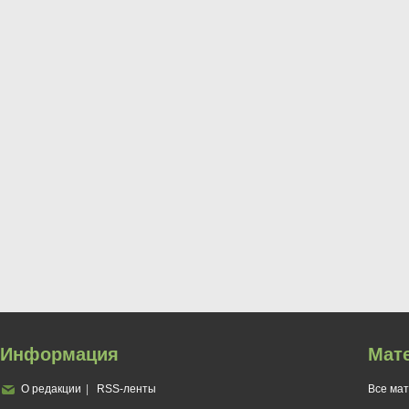
Информация
Мат
О редакции
RSS-ленты
Все ма