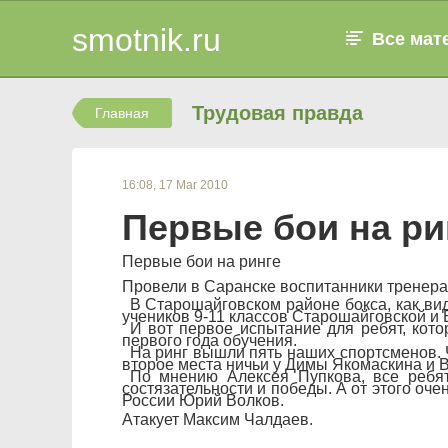
smotnik.ru
Все мат
Трудовая правда
Главная
16:08, 17 Mar 2010
Первые бои на ри
Первые бои на ринге
Провели в Саранске воспитанники тренера
В Старошайговском районе бокса, как вид
учеников 9-11 классов Старошайговской и 
И вот первое испытание для ребят, кот
первого года обучения.
На ринг вышли пять наших спортсменов. 
второе места ничьи у Димы Якомаскина и В
По мнению Алексея Пупкова, все ребят
состязательности и победы. А от этого оче
России Юрий Волков.
Атакует Максим Чалдаев.