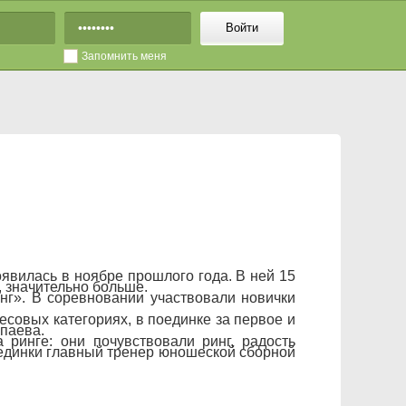
Войти
Запомнить меня
оявилась в ноябре прошлого года. В ней 15
, значительно больше.
нг». В соревновании участвовали новички
совых категориях, в поединке за первое и
апаева.
ринге: они почувствовали ринг, радость
 поединки главный тренер юношеской сборной