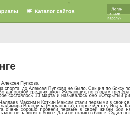
ериалы
Каталог сайтов
Забыли
пароль?
нге
 Алексея Пупкова
а спорта, до Алексея Пупкова не было. Секция по боксу п
Богдановской средних школ. Желающих, по словам тренера
орое состоялось 13 марта и называлось оно «Открытый ри
Чалдаев Максим и Коткин Максим стали первыми в своих ве
ладимира Володина (Богдановка), второе место у Ивана К
а очень хорошо провели первые в своей жизни бои на 
нь многое зависит в боксе. Да и не только в боксе. Судил