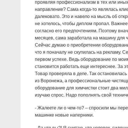
проявляя профессионализм в тех или иных 
направление? Сама когда-то являлась клие
далековато. Это и навело на мысль об отк
не хотелось, чтобы диплом пропал. Важнее 
согласно его предпочтениям. Поэтому внач
месяцев, сама заработала на машину для ч
Сейчас думаю о приобретении оборудования
что я поначалу не скупилась на рекламу. 
первом успехе. Ведь оборудование по моим
становится работать еще интереснее. За э
Товар проверяла в деле. Так остановилась
из Воронежа, а профессиональные чистящи
оборудование для химчистки стоит два милл
изучаю спрос. Надо пополнять свой технич
- Жалеете ли о чем-то? – спросили мы пе
машинке новые наперники.
- Да что вы?! Я считаю, что человек, сидя