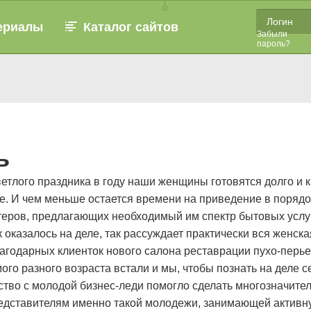
ериалы
Каталог сайтов
Забыли
пароль?
ь
ветлого праздника в году наши женщины готовятся долго и 
е. И чем меньше остается времени на приведение в порядо
теров, предлагающих необходимый им спектр бытовых услуг
ак оказалось на деле, так рассуждает практически вся женс
агодарных клиенток нового салона реставрации пухо-перье
ого разного возраста встали и мы, чтобы познать на деле с
мство с молодой бизнес-леди помогло сделать многозначит
редставителям именно такой молодежи, занимающей активн