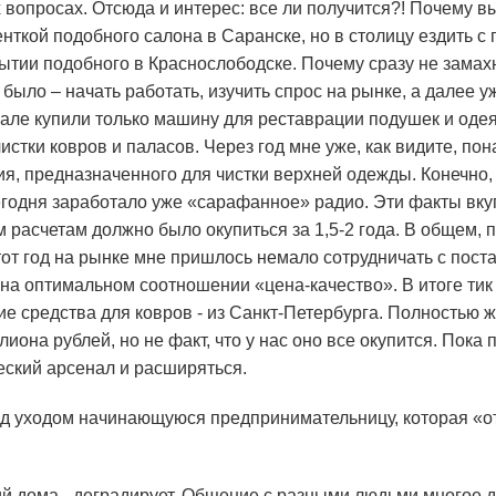
вопросах. Отсюда и интерес: все ли получится?! Почему в
нткой подобного салона в Саранске, но в столицу ездить с
рытии подобного в Краснослободске. Почему сразу не замах
было – начать работать, изучить спрос на рынке, а далее у
але купили только машину для реставрации подушек и одея
истки ковров и паласов. Через год мне уже, как видите, п
, предназначенного для чистки верхней одежды. Конечно, 
Сегодня заработало уже «сарафанное» радио. Эти факты вку
 расчетам должно было окупиться за 1,5-2 года. В общем, 
тот год на рынке мне пришлось немало сотрудничать с пост
 на оптимальном соотношении «цена-качество». В итоге тик
е средства для ковров - из Санкт-Петербурга. Полностью
иона рублей, но не факт, что у нас оно все окупится. Пока
еский арсенал и расширяться.
ред уходом начинающуюся предпринимательницу, которая «
щий дома - деградирует. Общение с разными людьми многое д