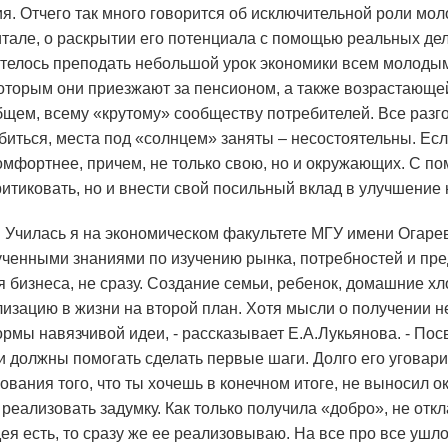
ия. Отчего так много говорится об исключительной роли мол
тале, о раскрытии его потенциала с помощью реальных дел
отелось преподать небольшой урок экономики всем молоды
которым они приезжают за пенсионом, а также возрастающе
щем, всему «крутому» сообществу потребителей. Все разг
обиться, места под «солнцем» заняты – несостоятельны. Есл
омфортнее, причем, не только свою, но и окружающих. С 
ритиковать, но и внести свой посильный вклад в улучшение
. Училась я на экономическом факультете МГУ имени Огаре
ученными знаниями по изучению рынка, потребностей и пре
 бизнеса, не сразу. Создание семьи, ребенок, домашние х
зацию в жизни на второй план. Хотя мысли о получении н
ормы навязчивой идеи, - рассказывает Е.А.Лукьянова. - Пос
 должны помогать сделать первые шаги. Долго его уговари
нования того, что ты хочешь в конечном итоге, не выносил о
 реализовать задумку. Как только получила «добро», не отк
ея есть, то сразу же ее реализовываю. На все про все ушло