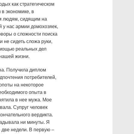
одых как стратегическом
 в экономике, в
м людям, сидящим на
й у нас армии домохозяек,
оворы о сложности поиска
и не сидеть сложа руки,
помощью реальных дел
 нашей жизни.
ва. Получила диплом
дпочтения потребителей,
лопоты на некоторое
еобходимого опыта в
вятила в нее мужа. Мое
вала. Супруг человек
кончательного вердикта.
ладывала ни минуты. Я
 две недели. В первую –