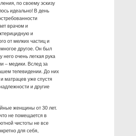
ения, по своему эскизу
лось идеально! В день
востребованности
ает врачом и
актерицидную и
го от мелких частиц и
 многое другое. Он был
у него очень легкая рука
и – медики. Вслед за
ашем телевидении. До них
 и матрацев уже спустя
инадлежности и другие
ейные женщины от 30 лет.
 что не помещается в
ютной чистоты не все
кретно для себя,