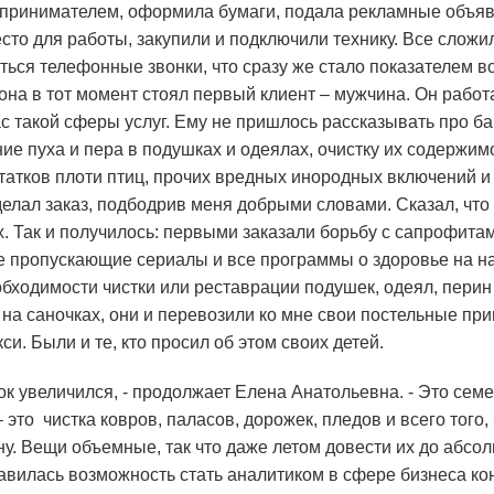
принимателем, оформила бумаги, подала рекламные объявл
сто для работы, закупили и подключили технику. Все сложи
аться телефонные звонки, что сразу же стало показателем 
она в тот момент стоял первый клиент – мужчина. Он работ
с такой сферы услуг. Ему не пришлось рассказывать про б
е пуха и пера в подушках и одеялах, очистку их содержимо
татков плоти птиц, прочих вредных инородных включений и
елал заказ, подбодрив меня добрыми словами. Сказал, что 
х. Так и получилось: первыми заказали борьбу с сапрофитам
не пропускающие сериалы и все программы о здоровье на н
бходимости чистки или реставрации подушек, одеял, перин
 на саночках, они и перевозили ко мне свои постельные пр
и. Были и те, кто просил об этом своих детей.
ок увеличился, - продолжает Елена Анатольевна. - Это сем
это чистка ковров, паласов, дорожек, пледов и всего того,
 Вещи объемные, так что даже летом довести их до абсол
тавилась возможность стать аналитиком в сфере бизнеса кон