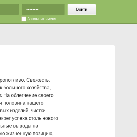
Войти
Запомнить меня
кропотливо. Свежесть,
к большого хозяйства,
. На облегчение своего
кая половина нашего
вых изделий, чистки
екрет успеха столь нового
ельные выводы на
ую жизненную позицию,