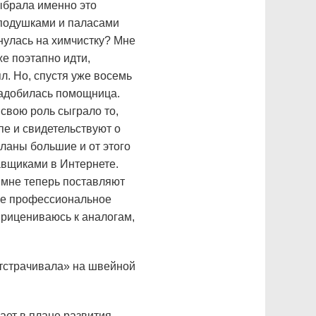
ыбрала именно это
 подушками и паласами
нулась на химчистку? Мне
же поэтапно идти,
л. Но, спустя уже восемь
онадобилась помощница.
свою роль сыграло то,
пе и свидетельствуют о
планы большие и от этого
авщиками в Интернете.
 мне теперь поставляют
 же профессиональное
 прицениваюсь к аналогам,
отстрачивала» на швейной
ает в плане развития.