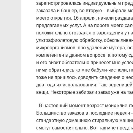
зарегистрировалась индивидуальным пред
заказала и баннер, во вторую – выбрали ме
моего открытия, 16 апреля, начали раздав
предлагаемых услуг. А на пороге моего сал
положительно отозвался о зарождении у на
ультрафиолетовую обработку, обеспыливани
микроорганизмов, про удаление мусора, ос
компетентен в данном вопросе, а потому сд
и его визит обязательно принесет мне успе
ними обратились ко мне бабули-чистюли, 
тоже не пришлось доводить сведения о нео
два года их использования. Так, вереницей
вещи. Некоторые забирали заказ уже на такс
- В настоящий момент возраст моих клиент
Большинство заказов в последние недели – 
стандартную домашнюю стиральную машину.
смогут самостоятельно. Вот так мне предс