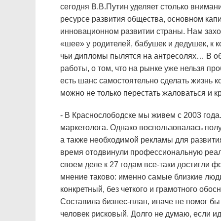
сегодня В.В.Путин уделяет столько вниман
ресурсе развития общества, основном капи
инновационном развитии страны. Нам зах
«шее» у родителей, бабушек и дедушек, к 
чьи дипломы пылятся на антресолях… В об
работы, о том, что на рынке уже нельзя пр
есть шанс самостоятельно сделать жизнь к
можно не только перестать жаловаться и к
- В Краснослободске мы живем с 2003 года
маркетолога. Однако воспользовалась пол
а также необходимой рекламы для развития
время отодвинули профессиональную реали
своем деле к 27 годам все-таки достигли ф
мнение таково: именно самые близкие люди
конкретный, без четкого и грамотного обос
Составила бизнес-план, иначе не помог бы
человек рисковый. Долго не думаю, если ид