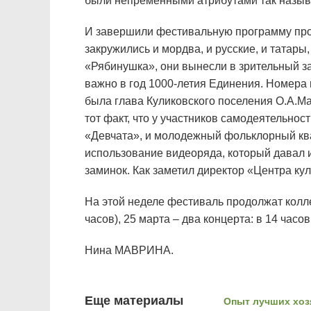
были непременными атрибутами так назыв
И завершили фестивальную программу прош
закружились и мордва, и русские, и татар
«Рябинушка», они вынесли в зрительный за
важно в год 1000-летия Единения. Номера 
была глава Куликовского поселения О.А.Мас
тот факт, что у участников самодеятельно
«Девчата», и молодежный фольклорный ква
использование видеоряда, который давал 
заминок. Как заметил директор «Центра ку
На этой неделе фестиваль продолжат колле
часов), 25 марта – два концерта: в 14 час
Нина МАВРИНА.
Еще материалы
Опыт лучших хоз