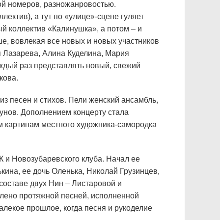
ой номеров, разножанровостью.
лектив), а тут по «улице»-сцене гуляет
й коллектив «Калинушка», а потом – и
ше, вовлекая все новых и новых участников
 Лазарева, Алина Куделина, Мария
аждый раз представлять новый, свежий
кова.
з песен и стихов. Пели женский ансамбль,
рунов. Дополнением концерту стала
м картинам местного художника-самородка
 и Новозубаревского клуба. Начал ее
ина, ее дочь Оленька, Николай Грузинцев,
составе двух Нин – Листаровой и
влено протяжной песней, исполненной
далекое прошлое, когда песня и рукоделие