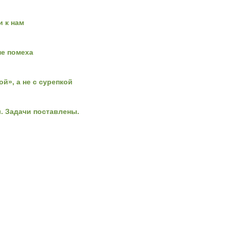
 к нам
не помеха
ой», а не с сурепкой
. Задачи поставлены.