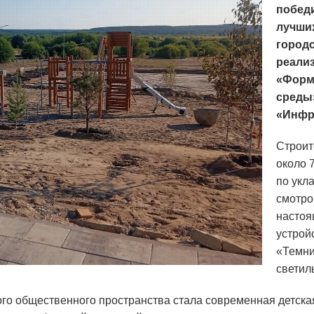
побед
лучши
городс
реализ
«Форм
среды
«Инфра
Строит
около 
по укл
смотро
настоя
устрой
«Темни
светил
 общественного пространства стала современная детская