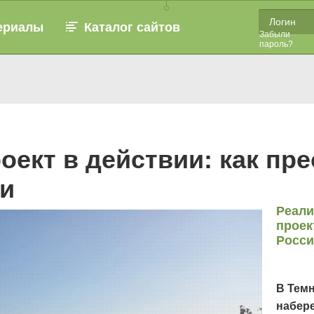
ериалы
Каталог сайтов
Забыли
пароль?
ект в действии: как пр
и
Реали
проек
Росс
В Тем
набере