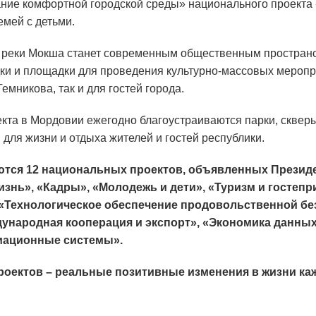
ие комфортной городской среды» национального проекта 
емей с детьми.
 реки Мокша станет современным общественным простран
дки и площадки для проведения культурно-массовых меропр
емникова, так и для гостей города.
кта в Мордовии ежегодно благоустраиваются парки, сквер
для жизни и отдыха жителей и гостей республики.
тся 12 национальных проектов, объявленных Президе
изнь», «Кадры», «Молодежь и дети», «Туризм и гостеп
 «Технологическое обеспечение продовольственной бе
дународная кооперация и экспорт», «Экономика данн
иационные системы».
роектов – реальные позитивные изменения в жизни ка