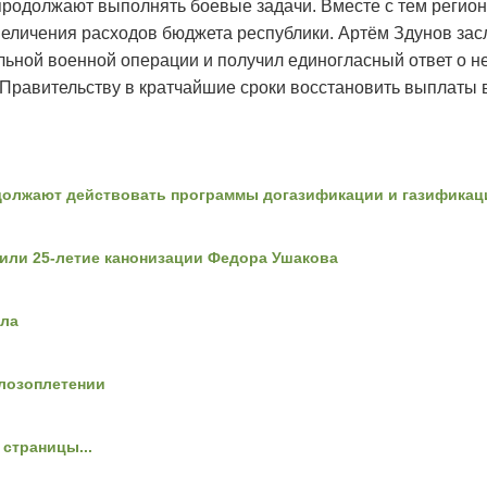
продолжают выполнять боевые задачи. Вместе с тем реги
величения расходов бюджета республики. Артём Здунов за
льной военной операции и получил единогласный ответ о н
Правительству в кратчайшие сроки восстановить выплаты 
олжают действовать программы догазификации и газификац
тили 25-летие канонизации Федора Ушакова
ела
 лозоплетении
страницы...