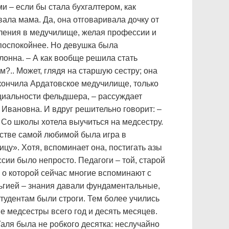
ми – если бы стала бухгалтером, как
вала мама. Да, она отговаривала дочку от
ления в медучилище, желая профессии и
поспокойнее. Но девушка была
лонна. – А как вообще решила стать
м?.. Может, глядя на старшую сестру; она
кончила Ардатовское медучилище, только
циальности фельдшера, – рассуждает
 Ивановна. И вдруг решительно говорит: –
! Со школы хотела выучиться на медсестру.
тстве самой любимой была игра в
ицу». Хотя, вспоминает она, постигать азы
сии было непросто. Педагоги – той, старой
 о которой сейчас многие вспоминают с
ьгией – знания давали фундаментальные,
 студентам были строги. Тем более учились
е медсестры всего год и десять месяцев.
аля была не робкого десятка: неслучайно