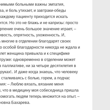
злечимыми больными важны эмпатия,
а, и боль утихает, и завтраки-обеды
к каждому пациенту приходится искать
тся. Но это не блажь и не капризы: просто
пение очень большое значение играет, –
вость, опрятность, ухоженность. И,
 многие в отделении благодарят своих
то особой благодарности никогда не ждала и
ь лет женщина привыкла и к специфике
агрузке: одновременно в отделении может
 в паллиативе, ни за четыре десятилетия в
уках!.. И даже когда знаешь, что человеку
 сталкиваясь с болью, горем, а подчас
ия: – Люблю вязать, вязание меня
ом, что в медицину моя собеседница пришла
 помогать людям теперь множится на опыт. –
новна Бахарева.