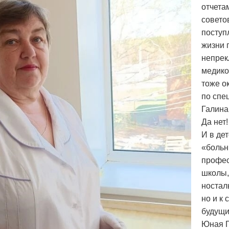
отчета
совето
поступ
жизни 
непрек
медико
тоже о
по спе
Галина
Да нет
И в де
«больн
профес
школы,
ностал
но и к
будущи
Юная Г