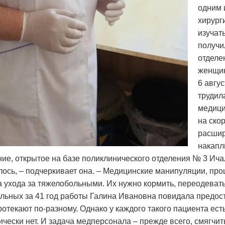
одним 
хирург
изучат
получи
отделе
женщин
6 авгус
трудил
медици
на ско
расшир
накапл
ие, открытое на базе поликлинического отделения № 3 Ича
ось, – подчеркивает она. – Медицинские манипуляции, проце
 а ухода за тяжелобольными. Их нужно кормить, переодевать
льных за 41 год работы Галина Ивановна повидала предоста
отекают по-разному. Однако у каждого такого пациента ес
тически нет. И задача медперсонала – прежде всего, смягчит