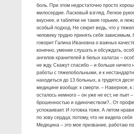
боль. При этом недостаточно просто хорош
милосердие. Ласковый взгляд. Легкое рукоп
вкуснее, и таблетки не такие горькие, и ле
особый подход. Не секрет ведь, что у тяже
человеку трудно принять себя зависимым,
говорит Галина Ивановна о важных качеств
конечно, умение слушать и обсуждать, осо
ангелов-хранителей в белых халатах – особ
не жду. Скажут спасибо – и больше ничего 
работы с тяжелобольными, и к нестандартн
находиться до 13 больных, а трудятся десят
медицине вообще: к смерти. – Наверное, к 
осталось немного – он уже не ест, не пьет
брошенностью и одиночеством?.. От профе
успокаивает. И готовка тоже. А летом нрав
по зову сердца; потому, что не видела себ
Медицина – это мое призвание, работаю п