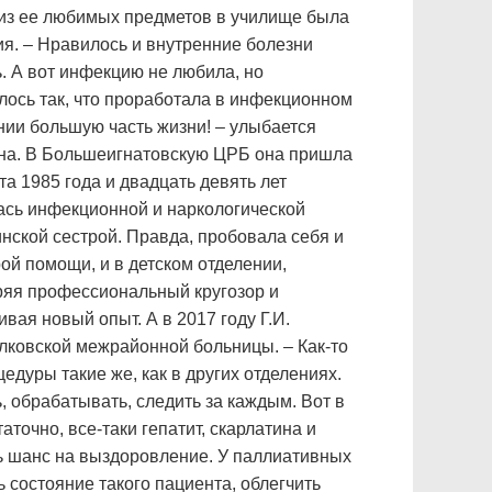
из ее любимых предметов в училище была
ия. – Нравилось и внутренние болезни
ь. А вот инфекцию не любила, но
лось так, что проработала в инфекционном
нии большую часть жизни! – улыбается
а. В Большеигнатовскую ЦРБ она пришла
та 1985 года и двадцать девять лет
ась инфекционной и наркологической
нской сестрой. Правда, пробовала себя и
рой помощи, и в детском отделении,
яя профессиональный кругозор и
ивая новый опыт. А в 2017 году Г.И.
лковской межрайонной больницы. – Как-то
дуры такие же, как в других отделениях.
, обрабатывать, следить за каждым. Вот в
точно, все-таки гепатит, скарлатина и
ть шанс на выздоровление. У паллиативных
ь состояние такого пациента, облегчить