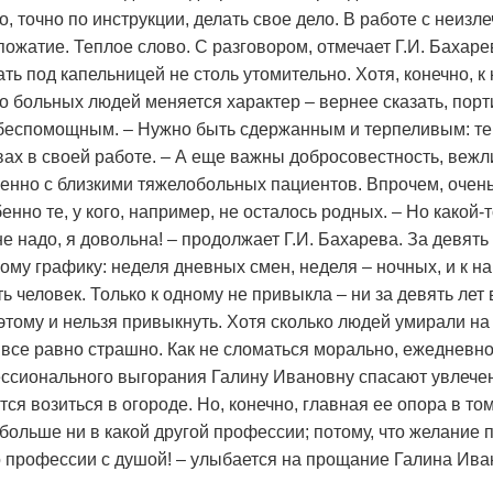
о, точно по инструкции, делать свое дело. В работе с неи
ожатие. Теплое слово. С разговором, отмечает Г.И. Бахарев
жать под капельницей не столь утомительно. Хотя, конечно, 
ло больных людей меняется характер – вернее сказать, порти
 беспомощным. – Нужно быть сдержанным и терпеливым: тер
ах в своей работе. – А еще важны добросовестность, вежли
бенно с близкими тяжелобольных пациентов. Впрочем, очень
енно те, у кого, например, не осталось родных. – Но какой-
не надо, я довольна! – продолжает Г.И. Бахарева. За девят
ому графику: неделя дневных смен, неделя – ночных, и к н
ь человек. Только к одному не привыкла – ни за девять лет
этому и нельзя привыкнуть. Хотя сколько людей умирали на р
 – все равно страшно. Как не сломаться морально, ежедневно
ссионального выгорания Галину Ивановну спасают увлечен
ится возиться в огороде. Но, конечно, главная ее опора в т
я больше ни в какой другой профессии; потому, что желание
о профессии с душой! – улыбается на прощание Галина Ива