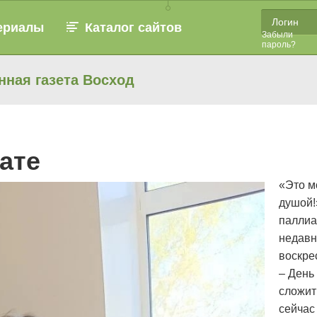
ериалы
Каталог сайтов
Забыли
пароль?
нная газета Восход
ате
«Это м
душой!
паллиа
недавн
воскре
– День
сложит
сейчас