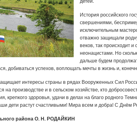
детей.
История российского го
свершениями, бесприме
исключительным мастерс
отважно защищали родну
веков, так происходит и
неонацистами. Но скольк
дальше будем продолжат
ся, добиваться успехов, воплощать мечты в жизнь и, конечн
 защищает интересы страны в рядах Вооруженных Сил Росси
ся на производстве и в сельском хозяйстве, кто добросове
ия, крепкого здоровья, удачи в делах на благо родного Те
аши дети растут счастливыми! Мира всем и добра! С Днём Р
ьного района О. Н. РОДАЙКИН