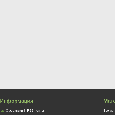
Информация
Мат
О редакции
RSS-ленты
Все ма