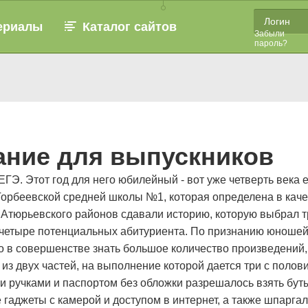
ериалы
Каталог сайтов
Забыли
пароль?
ание для выпускников
ГЭ. Этот год для него юбилейный - вот уже четверть века
Торбеевской средней школы №1, которая определена в каче
Атюрьевского районов сдавали историю, которую выбрал тр
 четыре потенциальных абитуриента. По признанию юношей 
о в совершенстве знать большое количество произведений, 
из двух частей, на выполнение которой дается три с полов
 ручками и паспортом без обложки разрешалось взять бутыл
 гаджеты с камерой и доступом в интернет, а также шпарга