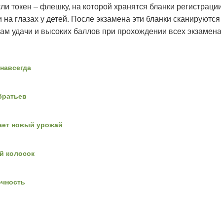
и токен – флешку, на которой хранятся бланки регистрации 
на глазах у детей. После экзамена эти бланки сканируются
ам удачи и высоких баллов при прохождении всех экзамен
навсегда
братьев
ает новый урожай
й колосок
очность