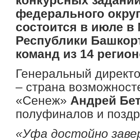
конкурсных задани
федерального окру
состоится
в
июле в
Республики
Башкорт
команд из 14 регио
Генеральный директ
– страна возможност
«Сенеж»
Андрей Бе
полуфиналов и поздр
«
Уфа достойно заве