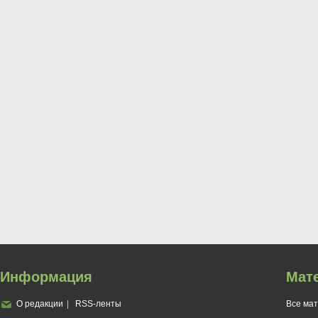
Информация
Мат
О редакции
RSS-ленты
Все ма