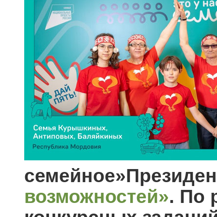
семейное»
П
резиде
возможностей»
.
По