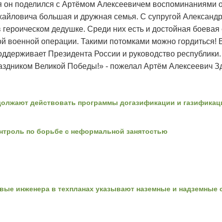
я он поделился с Артёмом Алексеевичем воспоминаниями об
хайловича большая и дружная семья. С супругой Александ
 в героическом дедушке. Среди них есть и достойная боева
ой военной операции. Такими потомками можно гордиться! 
поддерживает Президента России и руководство республики.
раздником Великой Победы!» - пожелал Артём Алексеевич З
олжают действовать программы догазификации и газификац
нтроль по борьбе с неформальной занятостью
вые инженера в техпланах указывают наземные и надземные с