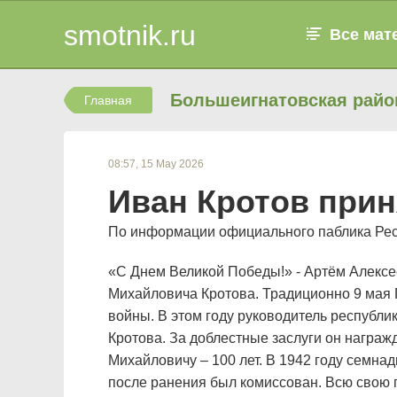
smotnik.ru
Все мат
Большеигнатовская райо
Главная
08:57, 15 May 2026
Иван Кротов при
По информации официального паблика Респ
«С Днем Великой Победы!» - Артём Алексе
Михайловича Кротова. Традиционно 9 мая 
войны. В этом году руководитель республ
Кротова. За доблестные заслуги он награ
Михайловичу – 100 лет. В 1942 году семна
после ранения был комиссован. Всю свою п