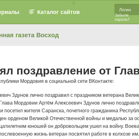
ериалы
Каталог сайтов
Забыли
пароль?
нная газета Восход
нял поздравление от Гл
ублики Мордовия в социальной сети ВКонтакте:
евич Здунов лично поздравил с праздником ветерана Вели
Глава Мордовии Артём Алексеевич Здунов лично поздравл
ики посетил жителя Саранска, почетного гражданина Респу
жден орденом Великой Отечественной войны и медалью за 
дцатилетним юношей он добровольцем ушел на войну. Воева
ослевоенную жизнь ветеран посвятил работе в колхозе им.