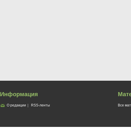
Информация
Мат
О редакции
RSS-ленты
Все ма