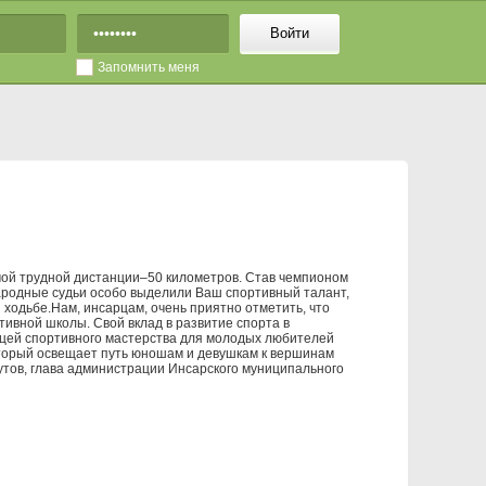
Войти
Запомнить меня
амой трудной дистанции–50 километров. Став чемпионом
народные судьи особо выделили Ваш спортивный талант,
 ходьбе.Нам, инсарцам, очень приятно отметить, что
ивной школы. Свой вклад в развитие спорта в
ницей спортивного мастерства для молодых любителей
оторый освещает путь юношам и девушкам к вершинам
утов, глава администрации Инсарского муниципального