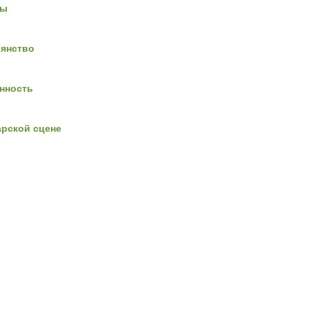
ны
янство
анность
арской сцене