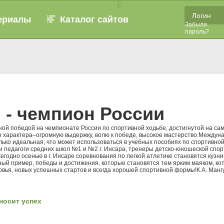
ериалы
Каталог сайтов
Забыли
пароль?
 - чемпион России
ной победой на чемпионате России по спортивной ходьбе, достигнутой на с
го характера–огромную выдержку, волю к победе, высокое мастерство.Между
лько идеальная, что может использоваться в учебных пособиях по спортивной
 педагоги средних школ №1 и №2 г. Инсара, тренеры детско-юношеской спорт
годно осенью в г. Инсаре соревнования по легкой атлетике становятся куз
ный пример, победы и достижения, которые становятся тем ярким маяком, к
овья, новых успешных стартов и всегда хорошей спортивной формы!К.А. Манг
носит успех