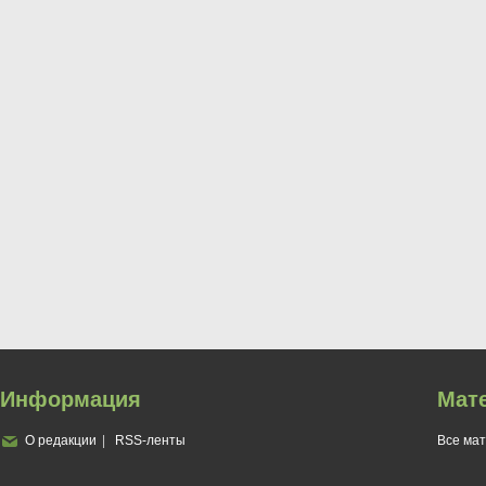
Информация
Мат
О редакции
RSS-ленты
Все ма