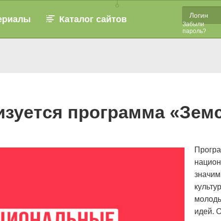
ериалы
Каталог сайтов
Забыли
пароль?
зуется программа «Земс
Програ
национ
значим
культу
молоды
идей. 