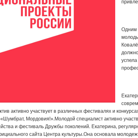
привле
Одним 
молоды
Ковалё
должно
успела
профес
Екатер
соврем
ектив активно участвует в различных фестивалях и конкурс
 «Шумбрат, Мордовия!».Молодой специалист активно участв
зяйства и фестиваль Дружбы поколений. Екатерина, регуляр
фициального сайта Центра культуры.Она основала молодеж