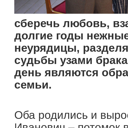
сберечь любовь, вз
долгие годы нежные
неурядицы, разделя
судьбы узами брака 
день являются обра
се
Оба родились и выро
Иванович – потомок 