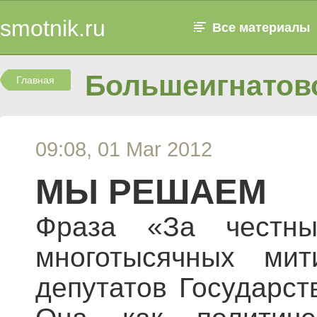
smotnik.ru
Все материалы
Большеигнатовс
Главная
09:08, 01 Mar 2012
МЫ РЕШАЕМ
Фраза «За честн
многотысячных мит
депутатов Государс