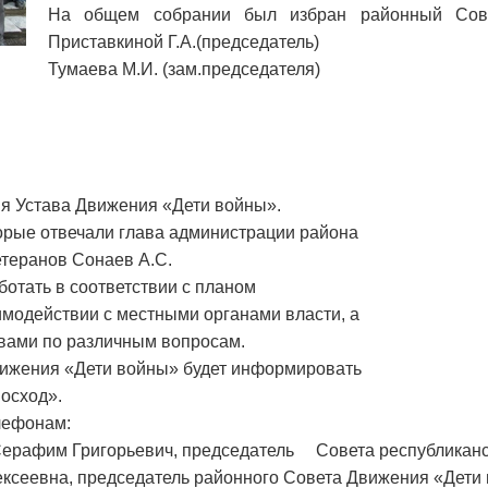
На общем собрании был избран районный Сове
Приставкиной Г.А.(председатель)
Тумаева М.И. (зам.председателя)
я Устава Движения «Дети войны».
орые отвечали глава администрации района
етеранов Сонаев А.С.
отать в соответствии с планом
имодействии с местными органами власти, а
вами по различным вопросам.
ижения «Дети войны» будет информировать
«Восход».
лефонам:
ов Серафим Григорьевич, председатель Совета республикан
Алексеевна, председатель районного Совета Движения «Дети