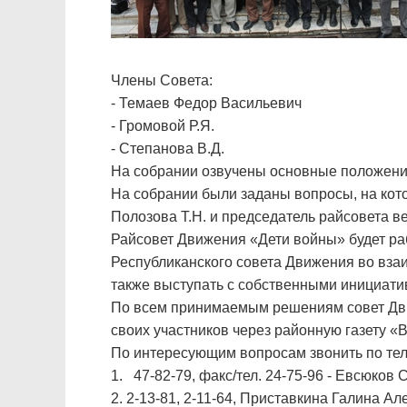
Члены Совета:
- Темаев Федор Васильевич
- Громовой Р.Я.
- Степанова В.Д.
На собрании озвучены основные положени
На собрании были заданы вопросы, на кот
Полозова Т.Н. и председатель райсовета в
Райсовет Движения «Дети войны» будет раб
Республиканского совета Движения во вза
также выступать с собственными инициати
По всем принимаемым решениям совет Дв
своих участников через районную газету 
По интересующим вопросам звонить по те
1. 47-82-79, факс/тел. 24-75-96 - Евсюк
2. 2-13-81, 2-11-64, Приставкина Галина 