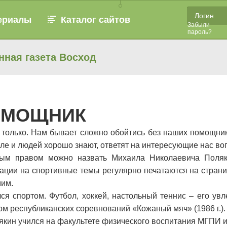
ериалы
Каталог сайтов
Забыли
пароль?
нная газета Восход
ОМОЩНИК
не только. Нам бывает сложно обойтись без наших помощни
селе и людей хорошо знают, ответят на интересующие нас воп
ным правом можно назвать Михаила Николаевича Поляки
ции на спортивные темы регулярно печатаются на страниц
мим.
я спортом. Футбол, хоккей, настольный теннис – его увл
ом республиканских соревнований «Кожаный мяч» (1986 г.).
кин учился на факультете физического воспитания МГПИ им