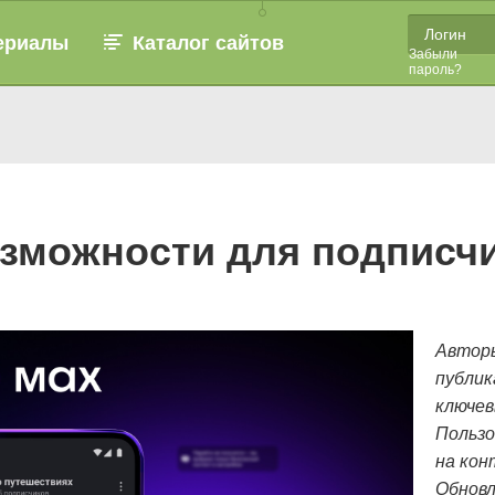
ериалы
Каталог сайтов
Забыли
пароль?
зможности для подписчи
Авторы
публик
ключев
Пользо
на кон
Обновл