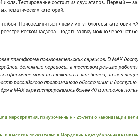
4 июля. Тестирование состоит из двух этапов. Первый — з
ных тематических категорий.
нтября. Присоединиться к нему могут блогеры категории «
й реестре Роскомнадзора. Подать заявку можно через чат-б
ая платформа пользовательских сервисов. В МАХ доступ
 файлов, денежные переводы, в тестовом режиме работ
ы в формате мини-приложений и чат-ботов, позволяющи
еестр российского программного обеспечения и доступно 
ября в МАХ зарегистрировались более 40 миллионов польз
шли мероприятия, приуроченные к 25-летию канонизации вел
ы и высокие показатели: в Мордовии идет уборочная кампан