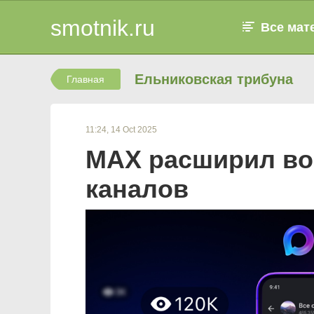
smotnik.ru
Все мат
Ельниковская трибуна
Главная
11:24, 14 Oct 2025
МАХ расширил во
каналов