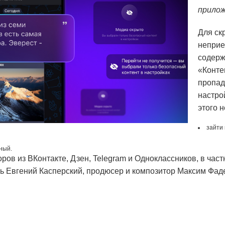
прилож
Для ск
неприе
содерж
«Конте
пропад
настро
этого 
зайти
ный.
ров из ВКонтакте, Дзен, Telegram и Одноклассников, в час
ь Евгений Касперский, продюсер и композитор Максим Фаде