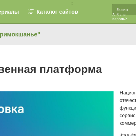
ериалы
Каталог сайтов
Забыли
пароль?
Примокшанье"
твенная платформа
Национ
отечес
функци
сервис
коммер
Что в нём