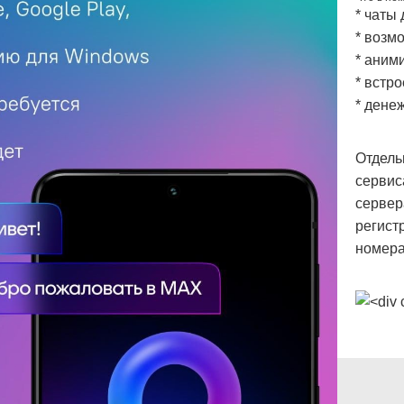
* чаты
* возм
* аним
* встр
* дене
Отдель
сервис
сервер
регист
номера