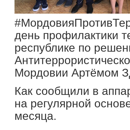
#МордовияПротивТер
день профилактики т
республике по решен
Антитеррористическо
Мордовии Артёмом З
Как сообщили в аппа
на регулярной основ
месяца.