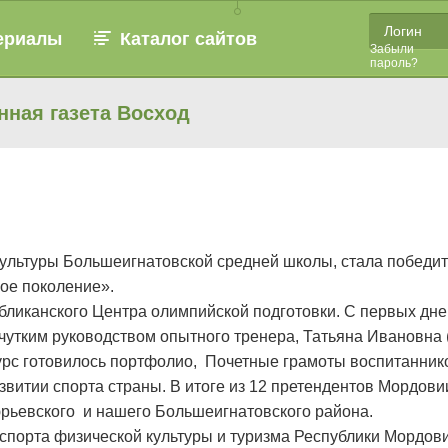
ериалы
Каталог сайтов
Забыли
пароль?
нная газета Восход
культуры Большеигнатовской средней школы, стала победит
ое поколение».
бликанского Центра олимпийской подготовки. С первых дней
чутким руководством опытного тренера, Татьяна Ивановна 
курс готовилось портфолио, Почетные грамоты воспитаннико
витии спорта страны. В итоге из 12 претендентов Мордови
юрьевского и нашего Большеигнатовского района.
порта физической культуры и туризма Республики Мордови