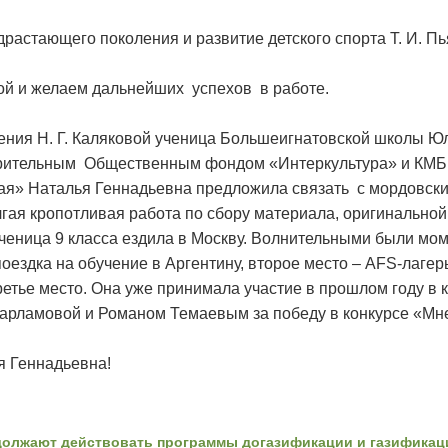
растающего поколения и развитие детского спорта Т. И. П
ой и желаем дальнейших успехов в работе.
ения Н. Г. Каляковой ученица Большеигнатовской школы Юл
ительным Общественным фондом «Интеркультура» и КМБ
кая» Наталья Геннадьевна предложила связать с мордовск
гая кропотливая работа по сбору материала, оригинальной
еница 9 класса ездила в Москву. Волнительными были мом
поездка на обучение в Аргентину, второе место – AFS-лагер
етье место. Она уже принимала участие в прошлом году в к
арламовой и Романом Темаевым за победу в конкурсе «Мне
я Геннадьевна!
олжают действовать программы догазификации и газификац