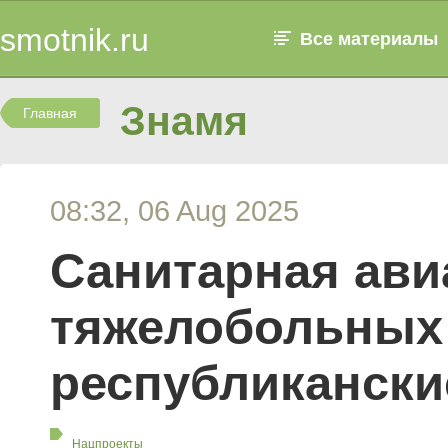
smotnik.ru
Все материалы
Знамя
Главная
08:32, 06 Aug 2025
Санитарная ави
тяжелобольных 
республикански
Нацпроекты