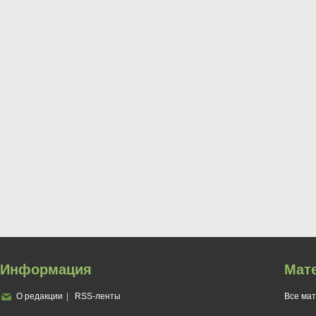
Информация
Мат
О редакции
RSS-ленты
Все ма