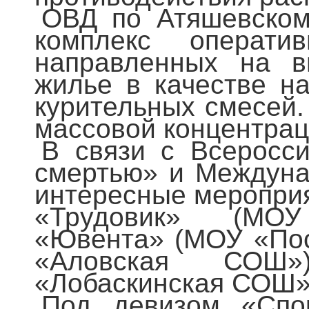
ОВД по Атяшевском
комплекс оператив
направленных на в
жилье в качестве н
курительных смесей.
массовой концентрац
В связи с Всеросси
смертью» и Междуна
интересные мероприя
«Трудовик» (МО
«Ювента» (МОУ «По
«Аловская СОШ»
«Лобаскинская СОШ»
Под девизом «Спор