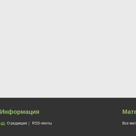
Информация
Мат
О редакции
RSS-ленты
Все ма