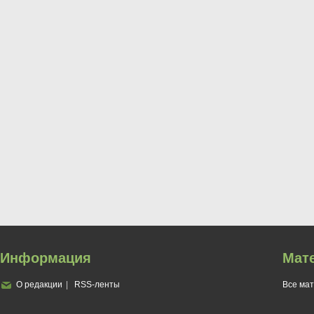
Информация
Мат
О редакции
RSS-ленты
Все ма