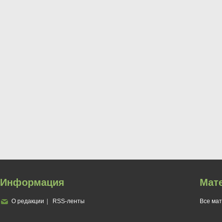
Информация
Мат
О редакции
RSS-ленты
Все ма