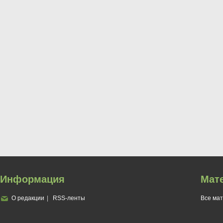
Информация
Мат
О редакции
RSS-ленты
Все ма