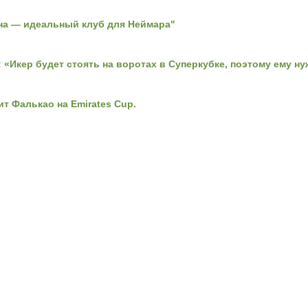
на — идеальный клуб для Неймара"
 «Икер будет стоять на воротах в Суперкубке, поэтому ему н
т Фалькао на Emirates Cup.