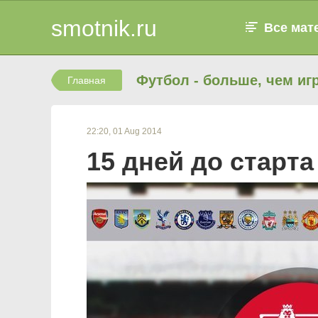
smotnik.ru
Все мат
Футбол - больше, чем игр
Главная
22:20, 01 Aug 2014
15 дней до старта